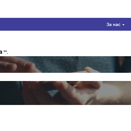
За нас
а
"".