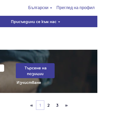
Български
Преглед на профил
Присъедини се към нас
Изчистване
«
1
2
3
»