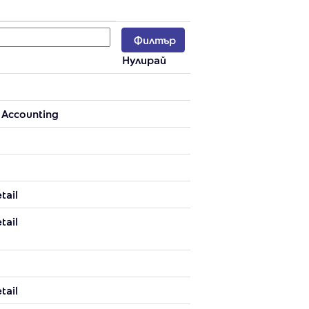
Нулирай
 Accounting
tail
tail
tail