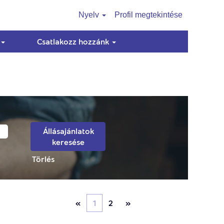
Nyelv
Profil megtekintése
Csatlakozz hozzánk
Törlés
«
1
2
»