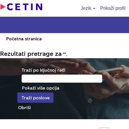
Jezik
Prikaži profil
Početna stranica
Rezultati pretrage za
"".
Traži po ključnoj reči
Pokaži više opcija
Obriši