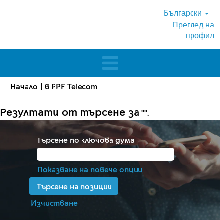
Български
Преглед на
профил
(настояща
Начало
|
в PPF Telecom
страница)
Резултати от търсене за
"".
Търсене по ключова дума
Показване на повече опции
Изчистване