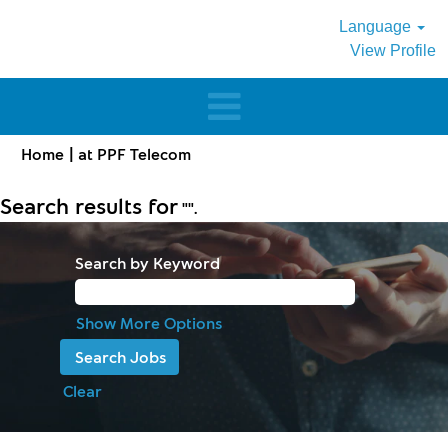
Language
View Profile
(current
Home
|
at PPF Telecom
page)
Search results for
"".
Search by Keyword
Show More Options
Clear