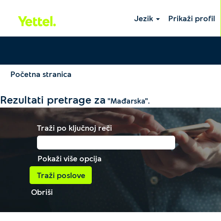
Jezik
Prikaži profil
Početna stranica
Rezultati pretrage za
"Mađarska".
Traži po ključnoj reči
Pokaži više opcija
Obriši