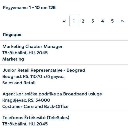
Резултати
1 – 10
от
128
«
1
2
3
4
5
»
Позиция
Marketing Chapter Manager
Törökbálint, HU, 2045
Marketing
Junior Retail Representative - Beograd
Beograd, RS, 11070
+30 други…
Sales and Retail
Agent korisničke podrške za Broadband usluge
Kragujevac, RS, 34000
Customer Care and Back-Office
Telefonos Értékesítő (TeleSales)
Törökbálint, HU, 2045