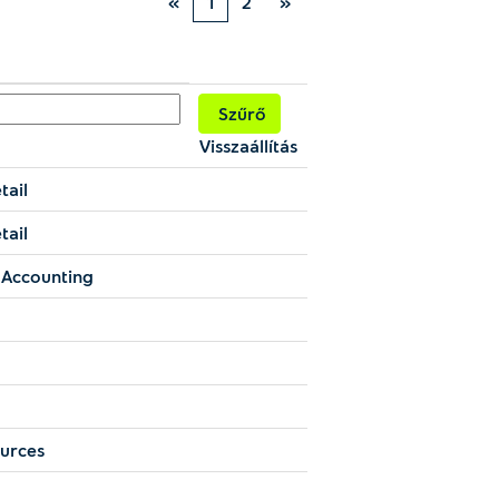
«
1
2
»
Visszaállítás
tail
tail
 Accounting
urces