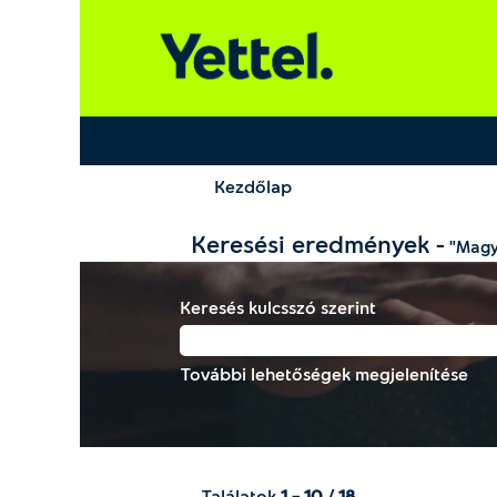
Kezdőlap
Keresési eredmények -
"Magy
Keresés kulcsszó szerint
További lehetőségek megjelenítése
Találatok
1 – 10
/
18