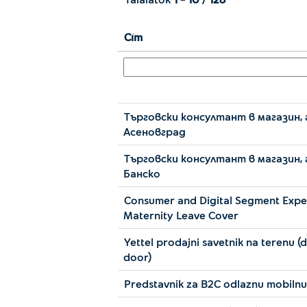
Cím
Търговски консултант в магазин, 
Асеновград
Търговски консултант в магазин, 
Банско
Consumer and Digital Segment Exper
Maternity Leave Cover
Yettel prodajni savetnik na terenu (
door)
Predstavnik za B2C odlaznu mobiln