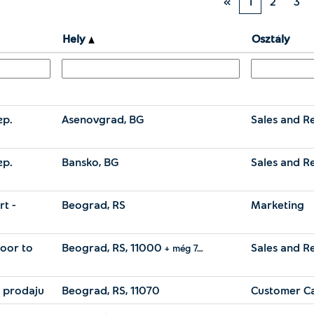
«
1
2
3
Hely
Osztály
гр.
Asenovgrad, BG
Sales and Re
гр.
Bansko, BG
Sales and Re
t -
Beograd, RS
Marketing
door to
Beograd, RS, 11000
Sales and Re
+ még 7…
u prodaju
Beograd, RS, 11070
Customer Ca