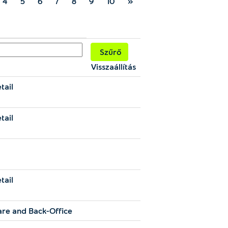
4
5
6
7
8
9
10
»
Visszaállítás
tail
tail
tail
re and Back-Office