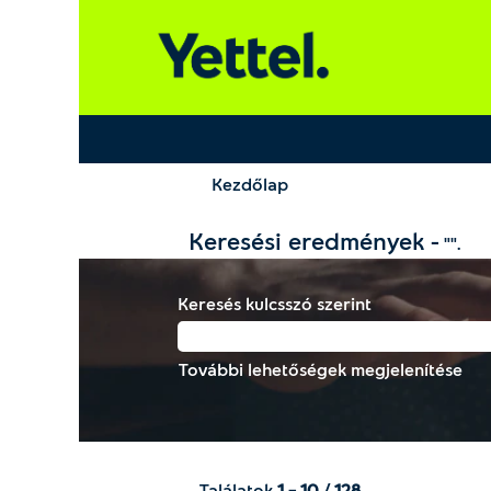
Kezdőlap
Keresési eredmények -
"".
Keresés kulcsszó szerint
További lehetőségek megjelenítése
Találatok
1 – 10
/
128