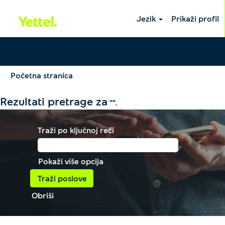
Jezik
Prikaži profil
Početna stranica
Rezultati pretrage za
"".
Traži po ključnoj reči
Pokaži više opcija
Obriši