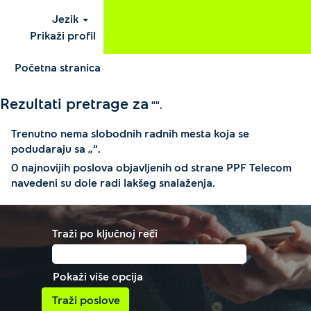
Jezik
Prikaži profil
Početna stranica
Rezultati pretrage za
"".
Trenutno nema slobodnih radnih mesta koja se
podudaraju sa „
“.
0 najnovijih poslova objavljenih od strane PPF Telecom
navedeni su dole radi lakšeg snalaženja.
Traži po ključnoj reči
Pokaži više opcija