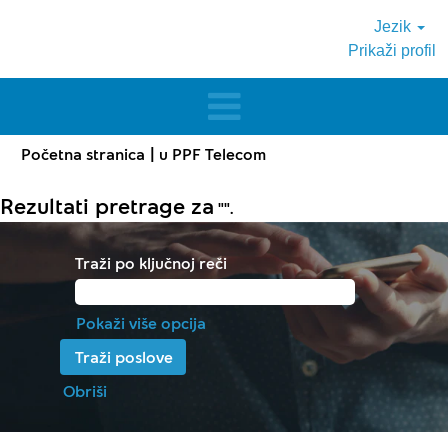
Jezik
Prikaži profil
(trenutna
Početna stranica
|
u PPF Telecom
stranica)
Rezultati pretrage za
"".
Traži po ključnoj reči
Pokaži više opcija
Obriši