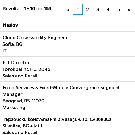
Rezultati
1 – 10
od
163
«
1
2
3
4
5
»
Naslov
Cloud Observability Engineer
Sofia, BG
IT
ICT Director
Törökbálint, HU, 2045
Sales and Retail
Fixed Services & Fixed-Mobile Convergence Segment
Manager
Beograd, RS, 11070
Marketing
Търговски консултант в магазин, гр. Сливница
Slivnitsa, BG
+ još 1 …
Sales and Retail