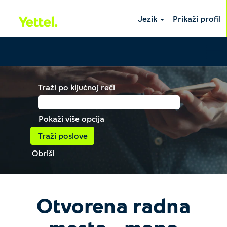
Jezik
Prikaži profil
Traži po ključnoj reči
Pokaži više opcija
Obriši
Otvorena radna